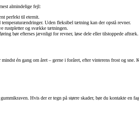
mest almindelige fejl:
 perfekt til eternit.
d temperaturændringer. Uden fleksibel tætning kan der opstå revner.
ive rustpletter og svække tætningen.
ing bør efterses jævnligt for revner, løse dele eller tilstoppede aftræk.
mindst én gang om året – gerne i foråret, efter vinterens frost og sne. K
f gummikraven. Hvis der er tegn på større skader, bør du kontakte en f