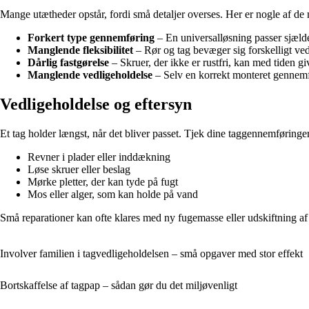
Mange utætheder opstår, fordi små detaljer overses. Her er nogle af de 
Forkert type gennemføring
– En universalløsning passer sjældent
Manglende fleksibilitet
– Rør og tag bevæger sig forskelligt ve
Dårlig fastgørelse
– Skruer, der ikke er rustfri, kan med tiden g
Manglende vedligeholdelse
– Selv en korrekt monteret gennemfør
Vedligeholdelse og eftersyn
Et tag holder længst, når det bliver passet. Tjek dine taggennemføringer 
Revner i plader eller inddækning
Løse skruer eller beslag
Mørke pletter, der kan tyde på fugt
Mos eller alger, som kan holde på vand
Små reparationer kan ofte klares med ny fugemasse eller udskiftning a
Involver familien i tagvedligeholdelsen – små opgaver med stor effekt
Bortskaffelse af tagpap – sådan gør du det miljøvenligt