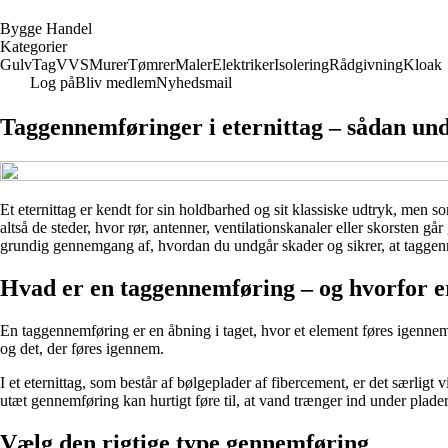
B
ygge
H
andel
Kategorier
Gulv
Tag
VVS
Murer
Tømrer
Maler
Elektriker
Isolering
Rådgivning
Kloak
Log på
Bliv medlem
Nyhedsmail
Taggennemføringer i eternittag – sådan un
Et eternittag er kendt for sin holdbarhed og sit klassiske udtryk, men so
altså de steder, hvor rør, antenner, ventilationskanaler eller skorsten går
grundig gennemgang af, hvordan du undgår skader og sikrer, at taggenne
Hvad er en taggennemføring – og hvorfor er
En taggennemføring er en åbning i taget, hvor et element føres igennem –
og det, der føres igennem.
I et eternittag, som består af bølgeplader af fibercement, er det særligt
utæt gennemføring kan hurtigt føre til, at vand trænger ind under plad
Vælg den rigtige type gennemføring