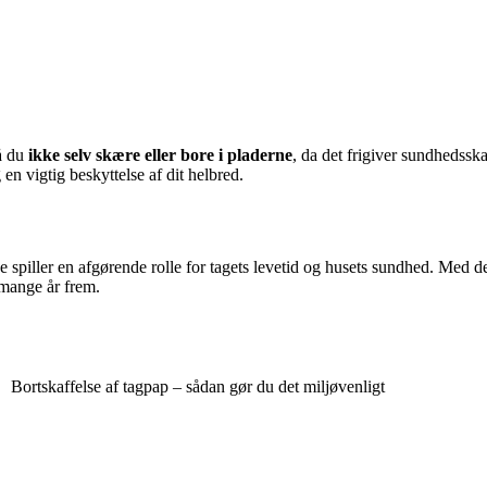
må du
ikke selv skære eller bore i pladerne
, da det frigiver sundhedssk
en vigtig beskyttelse af dit helbred.
spiller en afgørende rolle for tagets levetid og husets sundhed. Med de
i mange år frem.
Bortskaffelse af tagpap – sådan gør du det miljøvenligt