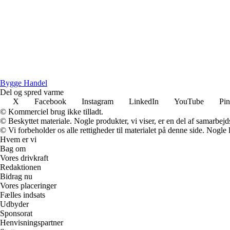
B
ygge
H
andel
Del og spred varme
X
Facebook
Instagram
LinkedIn
YouTube
Pin
© Kommerciel brug ikke tilladt.
© Beskyttet materiale. Nogle produkter, vi viser, er en del af samarbejd
© Vi forbeholder os alle rettigheder til materialet på denne side. Nogle
Hvem er vi
Bag om
Vores drivkraft
Redaktionen
Bidrag nu
Vores placeringer
Fælles indsats
Udbyder
Sponsorat
Henvisningspartner