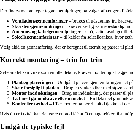
Der findes mange typer taggennemføringer, og valget afhænger af både ta
Ventilationsgennemføringer
– bruges til udsugning fra badevær
Skorstensgennemføringer
– kræver særlig varmebestandig ind
Antenne- og kabelgennemføringer
– små, tætte løsninger til el
Solcellegennemføringer
– til kabler fra solcelleanlæg, hvor tæth
Vælg altid en gennemføring, der er beregnet til eternit og passer til p
Korrekt montering – trin for trin
Selvom det kan virke som en lille detalje, kræver montering af taggenne
Planlæg placeringen
– Undgå at placere gennemføringen tæt på s
Skær forsigtigt i pladen
– Brug en vinkelsliber med støvopsamlin
Monter inddækningen
– Brug en inddækning, der passer til pla
Tæt med gummikrave eller manchet
– En fleksibel gummikrave
Kontroller tæthed
– Efter montering bør du altid tjekke, at der 
Hvis du er i tvivl, kan det være en god idé at få en tagdækker til at udfø
Undgå de typiske fejl