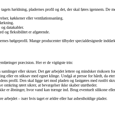
gets hældning, pladernes profil og det, der skal føres igennem. De mest
elser, køkkener eller ventilationsanlæg.
dækning.
- og datakabler.
ed og fleksibilitet er afgørende.
ladernes bølgeprofil. Mange producenter tilbyder specialdesignede inddæ
mføringer præcision. Her er de vigtigste trin:
amlinger eller skruer. Det gør arbejdet lettere og mindsker risikoen for
g eller en stiksav med egnet klinge. Undgå at presse for hårdt, da eter
dens profil. Den skal ligge tæt mod pladen og fastgøres med rustfri skru
 omkring røret sikrer, at bevægelser ikke skaber utætheder.
ikke er åbninger, hvor vand kan trænge ind. Brug eventuelt silikone elle
re arbejdet – især hvis taget er ældre eller har asbestholdige plader.