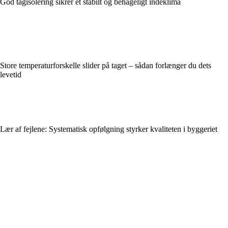
God tagisolering sikrer et stabilt og behageligt indeklima
Store temperaturforskelle slider på taget – sådan forlænger du dets
levetid
Lær af fejlene: Systematisk opfølgning styrker kvaliteten i byggeriet