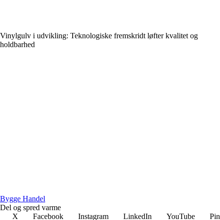
Vinylgulv i udvikling: Teknologiske fremskridt løfter kvalitet og
holdbarhed
B
ygge
H
andel
Del og spred varme
X
Facebook
Instagram
LinkedIn
YouTube
Pin