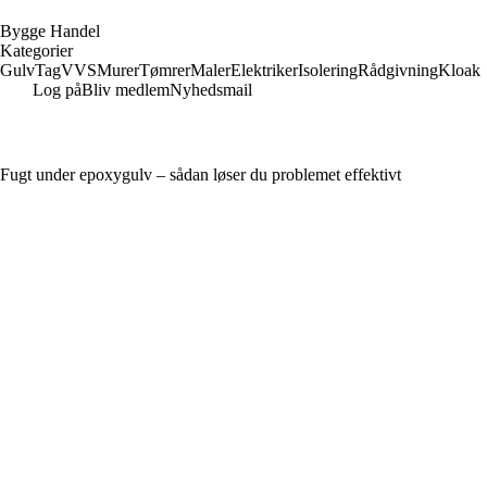
B
ygge
H
andel
Kategorier
Gulv
Tag
VVS
Murer
Tømrer
Maler
Elektriker
Isolering
Rådgivning
Kloak
Log på
Bliv medlem
Nyhedsmail
Fugt under epoxygulv – sådan løser du problemet effektivt