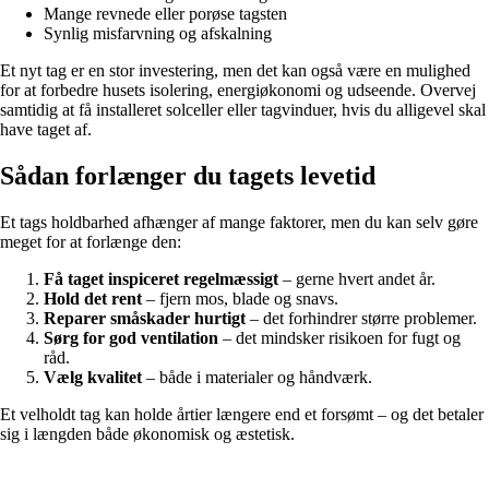
Mange revnede eller porøse tagsten
Synlig misfarvning og afskalning
Et nyt tag er en stor investering, men det kan også være en mulighed
for at forbedre husets isolering, energiøkonomi og udseende. Overvej
samtidig at få installeret solceller eller tagvinduer, hvis du alligevel skal
have taget af.
Sådan forlænger du tagets levetid
Et tags holdbarhed afhænger af mange faktorer, men du kan selv gøre
meget for at forlænge den:
Få taget inspiceret regelmæssigt
– gerne hvert andet år.
Hold det rent
– fjern mos, blade og snavs.
Reparer småskader hurtigt
– det forhindrer større problemer.
Sørg for god ventilation
– det mindsker risikoen for fugt og
råd.
Vælg kvalitet
– både i materialer og håndværk.
Et velholdt tag kan holde årtier længere end et forsømt – og det betaler
sig i længden både økonomisk og æstetisk.