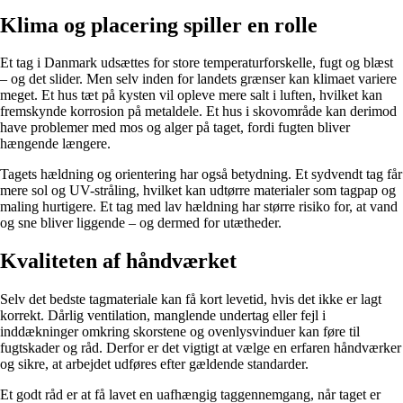
Klima og placering spiller en rolle
Et tag i Danmark udsættes for store temperaturforskelle, fugt og blæst
– og det slider. Men selv inden for landets grænser kan klimaet variere
meget. Et hus tæt på kysten vil opleve mere salt i luften, hvilket kan
fremskynde korrosion på metaldele. Et hus i skovområde kan derimod
have problemer med mos og alger på taget, fordi fugten bliver
hængende længere.
Tagets hældning og orientering har også betydning. Et sydvendt tag får
mere sol og UV-stråling, hvilket kan udtørre materialer som tagpap og
maling hurtigere. Et tag med lav hældning har større risiko for, at vand
og sne bliver liggende – og dermed for utætheder.
Kvaliteten af håndværket
Selv det bedste tagmateriale kan få kort levetid, hvis det ikke er lagt
korrekt. Dårlig ventilation, manglende undertag eller fejl i
inddækninger omkring skorstene og ovenlysvinduer kan føre til
fugtskader og råd. Derfor er det vigtigt at vælge en erfaren håndværker
og sikre, at arbejdet udføres efter gældende standarder.
Et godt råd er at få lavet en uafhængig taggennemgang, når taget er