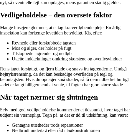
nyt, så eventuelle fejl kan opdages, mens garantien stadig gælder.
Vedligeholdelse – den oversete faktor
Mange husejere glemmer, at et tag kræver løbende pleje. En årlig
inspektion kan forlænge levetiden betydeligt. Kig efter:
Revnede eller forskubbede tagsten
Mos og alger, der holder på fugt
Tilstoppede tagrender og nedløb
Utætte inddækninger omkring skorstene og ovenlysvinduer
Rens taget forsigtigt, og fjern blade og snavs fra tagrenderne. Undgå
højtryksrensning, da det kan beskadige overfladen på tegl og
betontagsten. Hvis du opdager små skader, så få dem udbedret hurtigt
– det er langt billigere end at vente, til fugten har gjort større skade.
Når taget nærmer sig slutningen
Selv med god vedligeholdelse kommer der et tidspunkt, hvor taget har
udtjent sin værnepligt. Tegn på, at det er tid til udskiftning, kan være:
Gentagne utætheder trods reparationer
Nedbrudt undertag eller råd i tagkonstruktionen