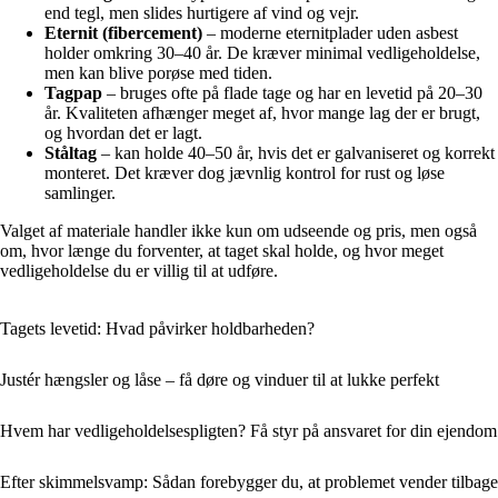
end tegl, men slides hurtigere af vind og vejr.
Eternit (fibercement)
– moderne eternitplader uden asbest
holder omkring 30–40 år. De kræver minimal vedligeholdelse,
men kan blive porøse med tiden.
Tagpap
– bruges ofte på flade tage og har en levetid på 20–30
år. Kvaliteten afhænger meget af, hvor mange lag der er brugt,
og hvordan det er lagt.
Ståltag
– kan holde 40–50 år, hvis det er galvaniseret og korrekt
monteret. Det kræver dog jævnlig kontrol for rust og løse
samlinger.
Valget af materiale handler ikke kun om udseende og pris, men også
om, hvor længe du forventer, at taget skal holde, og hvor meget
vedligeholdelse du er villig til at udføre.
Tagets levetid: Hvad påvirker holdbarheden?
Justér hængsler og låse – få døre og vinduer til at lukke perfekt
Hvem har vedligeholdelsespligten? Få styr på ansvaret for din ejendom
Efter skimmelsvamp: Sådan forebygger du, at problemet vender tilbage