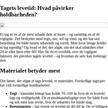
Tagets levetid: Hvad påvirker
holdbarheden?
Et tag er en af de mest udsatte dele af huset – og samtidig en af de
vigtigste. Det beskytter mod regn, sne, sol og vind, og det har stor
betydning for både husets udseende og værdi. Men hvor længe holder
et tag egentlig? Og hvad er det, der afgør, om det skal udskiftes efter
20 år eller først efter 60? Her får du et overblik over de vigtigste
faktorer, der påvirker tagets levetid – og hvordan du selv kan forlænge
den.
Materialet betyder mest
Det første, der afgør et tags levetid, er materialet. Forskellige tagtyper
har vidt forskellige holdbarheder:
Tegl
– klassiske lertegl kan holde 70–100 år, hvis de er korrekt
lagt og vedligeholdt. De er modstandsdygtige over for både frost
og sol, men kan revne, hvis de udsættes for hårde slag.
Betontagsten
– har typisk en levetid på 40–60 år. De er billigere