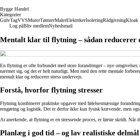
B
ygge
H
andel
Kategorier
Gulv
Tag
VVS
Murer
Tømrer
Maler
Elektriker
Isolering
Rådgivning
Kloak
Log på
Bliv medlem
Nyhedsmail
Mentalt klar til flytning – sådan reducerer 
En flytning er ofte forbundet med store forandringer – nye omgivelser,
nærmer sig, og det er helt naturligt. Men med den rette mentale forber
mentalt klar og reducerer stress undervejs.
Forstå, hvorfor flytning stresser
Flytning kombinerer praktiske opgaver med følelsesmæssige forandringe
rengøring og logistik. Det er derfor ikke kun fysisk krævende, men ogs
At anerkende, at flytning er en stressende proces, er første skridt. Når du 
Planlæg i god tid – og lav realistiske delmål