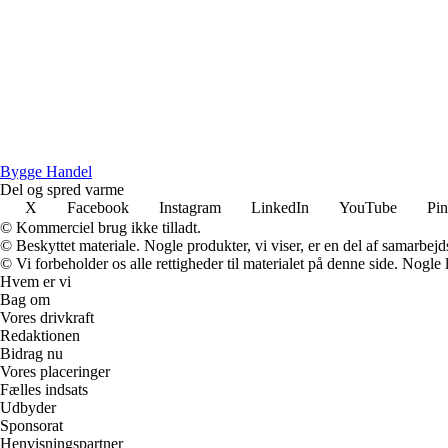
B
ygge
H
andel
Del og spred varme
X
Facebook
Instagram
LinkedIn
YouTube
Pin
© Kommerciel brug ikke tilladt.
© Beskyttet materiale. Nogle produkter, vi viser, er en del af samarbejd
© Vi forbeholder os alle rettigheder til materialet på denne side. Nogle
Hvem er vi
Bag om
Vores drivkraft
Redaktionen
Bidrag nu
Vores placeringer
Fælles indsats
Udbyder
Sponsorat
Henvisningspartner