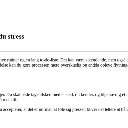
du stress
 nye rutiner og en lang to-do-liste. Det kan være spændende, men også o
edelse kan du gøre processen mere overskuelig og endda opleve flytninge
r. Du skal både tage afsked med et sted, du kender, og tilpasse dig et
å mentalt.
accepterer, at det er normalt at føle sig presset, bliver det lettere at hån