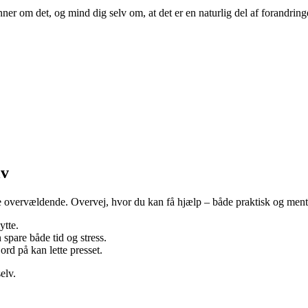
nner om det, og mind dig selv om, at det er en naturlig del af forandringen
lv
ve overvældende. Overvej, hvor du kan få hjælp – både praktisk og menta
ytte.
n spare både tid og stress.
rd på kan lette presset.
elv.