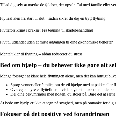
Tillad dig selv at mærke de følelser, der opstår. Tal med familie eller ve
Flytteaftalen fra start til slut – sådan sikrer du dig en tryg flytning
Flytteforsikring i praksis: Fra tegning til skadebehandling
Flyt til udlandet uden at miste adgangen til dine økonomiske tjenester
Mentalt klar til flytning – sådan reducerer du stress
Bed om hjælp – du behøver ikke gøre alt se
Mange forsøger at klare hele flytningen alene, men det kan hurtigt bli
Spørg venner eller familie, om de vil hjælpe med at pakke eller fl
Overvej at hyre et flyttefirma, hvis budgettet tillader det – det ka
Del dine bekymringer med nogen, du stoler på. Bare det at sætte o
At bede om hjælp er ikke et tegn på svaghed, men på omtanke for dig s
Fokuser på det positive ved forandringen