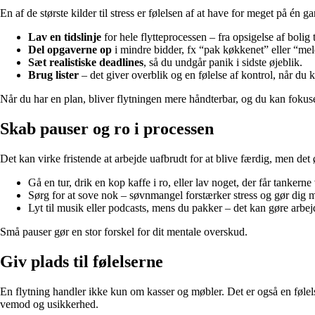
En af de største kilder til stress er følelsen af at have for meget på én
Lav en tidslinje
for hele flytteprocessen – fra opsigelse af bolig
Del opgaverne op
i mindre bidder, fx “pak køkkenet” eller “me
Sæt realistiske deadlines
, så du undgår panik i sidste øjeblik.
Brug lister
– det giver overblik og en følelse af kontrol, når du k
Når du har en plan, bliver flytningen mere håndterbar, og du kan fokus
Skab pauser og ro i processen
Det kan virke fristende at arbejde uafbrudt for at blive færdig, men det
Gå en tur, drik en kop kaffe i ro, eller lav noget, der får tankerne
Sørg for at sove nok – søvnmangel forstærker stress og gør dig m
Lyt til musik eller podcasts, mens du pakker – det kan gøre arbejd
Små pauser gør en stor forskel for dit mentale overskud.
Giv plads til følelserne
En flytning handler ikke kun om kasser og møbler. Det er også en følel
vemod og usikkerhed.