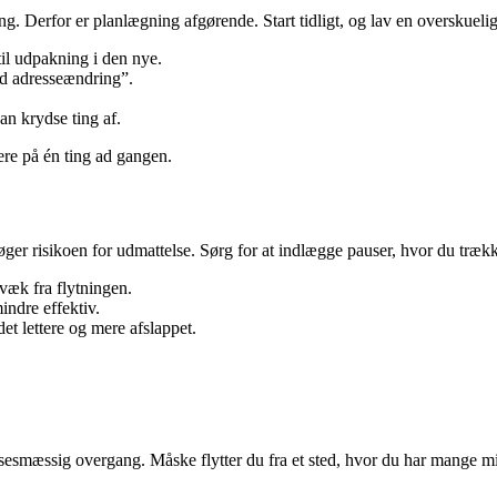
 gang. Derfor er planlægning afgørende. Start tidligt, og lav en overskuel
 til udpakning i den nye.
ld adresseændring”.
an krydse ting af.
ere på én ting ad gangen.
 øger risikoen for udmattelse. Sørg for at indlægge pauser, hvor du trækk
 væk fra flytningen.
indre effektiv.
et lettere og mere afslappet.
sesmæssig overgang. Måske flytter du fra et sted, hvor du har mange mi