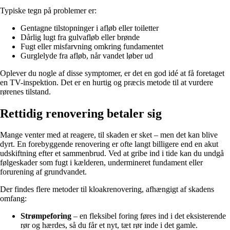
Typiske tegn på problemer er:
Gentagne tilstopninger i afløb eller toiletter
Dårlig lugt fra gulvafløb eller brønde
Fugt eller misfarvning omkring fundamentet
Gurglelyde fra afløb, når vandet løber ud
Oplever du nogle af disse symptomer, er det en god idé at få foretaget
en TV-inspektion. Det er en hurtig og præcis metode til at vurdere
rørenes tilstand.
Rettidig renovering betaler sig
Mange venter med at reagere, til skaden er sket – men det kan blive
dyrt. En forebyggende renovering er ofte langt billigere end en akut
udskiftning efter et sammenbrud. Ved at gribe ind i tide kan du undgå
følgeskader som fugt i kælderen, undermineret fundament eller
forurening af grundvandet.
Der findes flere metoder til kloakrenovering, afhængigt af skadens
omfang:
Strømpeforing
– en fleksibel foring føres ind i det eksisterende
rør og hærdes, så du får et nyt, tæt rør inde i det gamle.