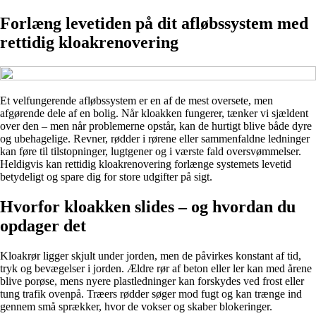
Forlæng levetiden på dit afløbssystem med
rettidig kloakrenovering
Et velfungerende afløbssystem er en af de mest oversete, men
afgørende dele af en bolig. Når kloakken fungerer, tænker vi sjældent
over den – men når problemerne opstår, kan de hurtigt blive både dyre
og ubehagelige. Revner, rødder i rørene eller sammenfaldne ledninger
kan føre til tilstopninger, lugtgener og i værste fald oversvømmelser.
Heldigvis kan rettidig kloakrenovering forlænge systemets levetid
betydeligt og spare dig for store udgifter på sigt.
Hvorfor kloakken slides – og hvordan du
opdager det
Kloakrør ligger skjult under jorden, men de påvirkes konstant af tid,
tryk og bevægelser i jorden. Ældre rør af beton eller ler kan med årene
blive porøse, mens nyere plastledninger kan forskydes ved frost eller
tung trafik ovenpå. Træers rødder søger mod fugt og kan trænge ind
gennem små sprækker, hvor de vokser og skaber blokeringer.