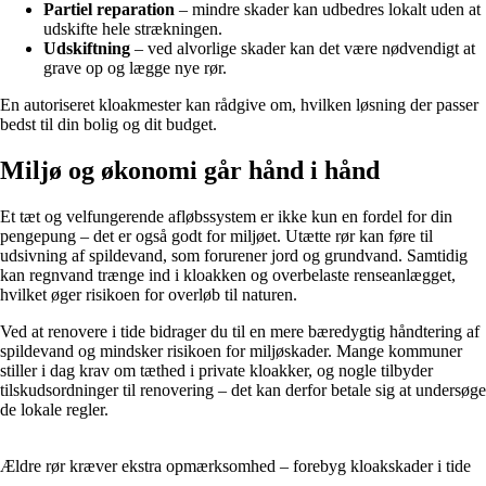
Partiel reparation
– mindre skader kan udbedres lokalt uden at
udskifte hele strækningen.
Udskiftning
– ved alvorlige skader kan det være nødvendigt at
grave op og lægge nye rør.
En autoriseret kloakmester kan rådgive om, hvilken løsning der passer
bedst til din bolig og dit budget.
Miljø og økonomi går hånd i hånd
Et tæt og velfungerende afløbssystem er ikke kun en fordel for din
pengepung – det er også godt for miljøet. Utætte rør kan føre til
udsivning af spildevand, som forurener jord og grundvand. Samtidig
kan regnvand trænge ind i kloakken og overbelaste renseanlægget,
hvilket øger risikoen for overløb til naturen.
Ved at renovere i tide bidrager du til en mere bæredygtig håndtering af
spildevand og mindsker risikoen for miljøskader. Mange kommuner
stiller i dag krav om tæthed i private kloakker, og nogle tilbyder
tilskudsordninger til renovering – det kan derfor betale sig at undersøge
de lokale regler.
Ældre rør kræver ekstra opmærksomhed – forebyg kloakskader i tide